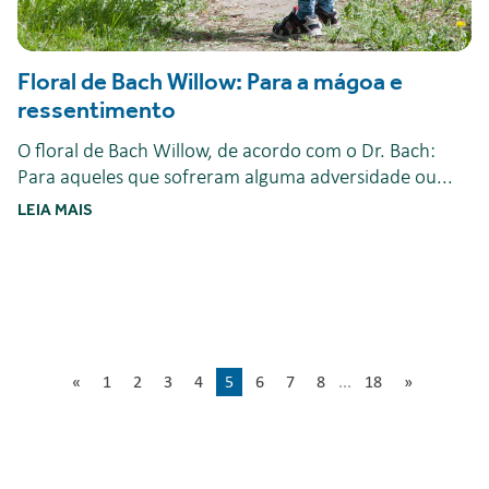
Floral de Bach Willow: Para a mágoa e
ressentimento
O floral de Bach Willow, de acordo com o Dr. Bach:
Para aqueles que sofreram alguma adversidade ou...
LEIA MAIS
«
1
2
3
4
5
6
7
8
...
18
»