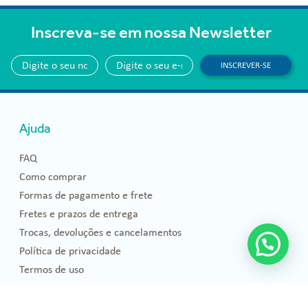
Inscreva-se em nossa Newsletter
INSCREVER-SE
Ajuda
FAQ
Como comprar
Formas de pagamento e frete
Fretes e prazos de entrega
Trocas, devoluções e cancelamentos
Política de privacidade
Termos de uso