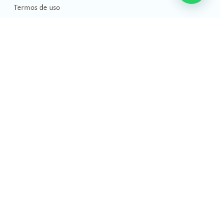
Termos de uso
Blog
Florais de Bach
Bem-estar e Saúde
Óleos essenciais
Projetos Sociais
Publicações
Emoções
Eventos e Cursos
Pets
Pesquisas Científicas
Informações Técnicas
Loja