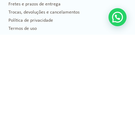
Fretes e prazos de entrega
Trocas, devoluções e cancelamentos
Política de privacidade
Termos de uso
Blog
Florais de Bach
Bem-estar e Saúde
Óleos essenciais
Projetos Sociais
Publicações
Emoções
Eventos e Cursos
Pets
Pesquisas Científicas
Informações Técnicas