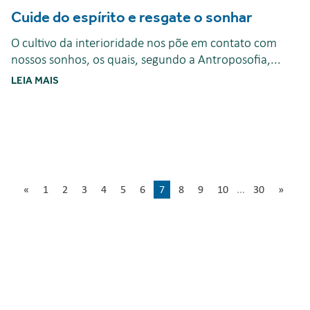
Cuide do espírito e resgate o sonhar
O cultivo da interioridade nos põe em contato com
nossos sonhos, os quais, segundo a Antroposofia,...
LEIA MAIS
«
1
2
3
4
5
6
7
8
9
10
...
30
»