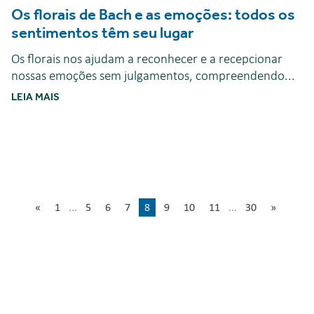
Os florais de Bach e as emoções: todos os
sentimentos têm seu lugar
Os florais nos ajudam a reconhecer e a recepcionar
nossas emoções sem julgamentos, compreendendo...
LEIA MAIS
«
1
...
5
6
7
8
9
10
11
...
30
»