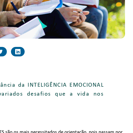
tância da INTELIGÊNCIA EMOCIONAL
variados desafios que a vida nos
 são os mais necessitados de orientação, pois passam por