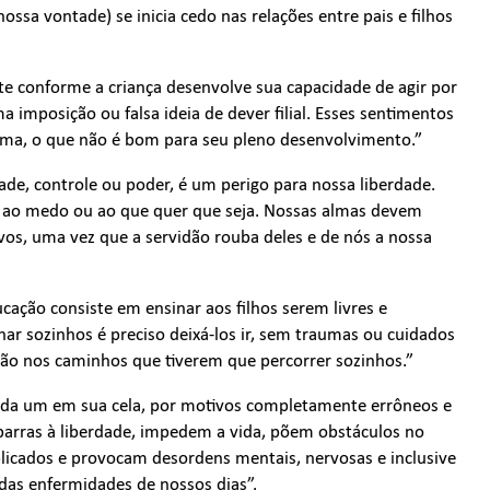
ossa vontade) se inicia cedo nas relações entre pais e filhos
te conforme a criança desenvolve sua capacidade de agir por
imposição ou falsa ideia de dever filial. Esses sentimentos
lma, o que não é bom para seu pleno desenvolvimento.”
e, controle ou poder, é um perigo para nossa liberdade.
r, ao medo ou ao que quer que seja. Nossas almas devem
os, uma vez que a servidão rouba deles e de nós a nossa
ucação consiste em ensinar aos filhos serem livres e
r sozinhos é preciso deixá-los ir, sem traumas ou cuidados
erão nos caminhos que tiverem que percorrer sozinhos.”
 cada um em sua cela, por motivos completamente errôneos e
barras à liberdade, impedem a vida, põem obstáculos no
plicados e provocam desordens mentais, nervosas e inclusive
 das enfermidades de nossos dias”.