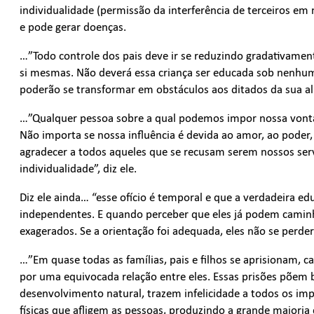
individualidade (permissão da interferência de terceiros em n
e pode gerar doenças.
…”Todo controle dos pais deve ir se reduzindo gradativamen
si mesmas. Não deverá essa criança ser educada sob nenhuma 
poderão se transformar em obstáculos aos ditados da sua a
…”Qualquer pessoa sobre a qual podemos impor nossa vontad
Não importa se nossa influência é devida ao amor, ao pode
agradecer a todos aqueles que se recusam serem nossos serv
individualidade”, diz ele.
Diz ele ainda… “esse ofício é temporal e que a verdadeira ed
independentes. E quando perceber que eles já podem caminha
exagerados. Se a orientação foi adequada, eles não se perd
…”Em quase todas as famílias, pais e filhos se aprisionam,
por uma equivocada relação entre eles. Essas prisões põem 
desenvolvimento natural, trazem infelicidade a todos os im
físicas que afligem as pessoas, produzindo a grande maioria