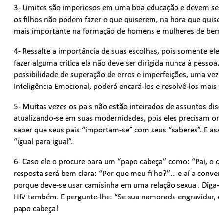
3- Limites são imperiosos em uma boa educação e devem ser
os filhos não podem fazer o que quiserem, na hora que quis
mais importante na formação de homens e mulheres de be
4- Ressalte a importância de suas escolhas, pois somente ele 
fazer alguma crítica ela não deve ser dirigida nunca à pess
possibilidade de superação de erros e imperfeições, uma vez
Inteligência Emocional, poderá encará-los e resolvê-los mais
5- Muitas vezes os pais não estão inteirados de assuntos dis
atualizando-se em suas modernidades, pois eles precisam or
saber que seus pais “importam-se” com seus “saberes”. E as
“igual para igual”.
6- Caso ele o procure para um “papo cabeça” como: “Pai, o 
resposta será bem clara: “Por que meu filho?”… e aí a conver
porque deve-se usar camisinha em uma relação sexual. Diga
HIV também. E pergunte-lhe: “Se sua namorada engravidar, 
papo cabeça!