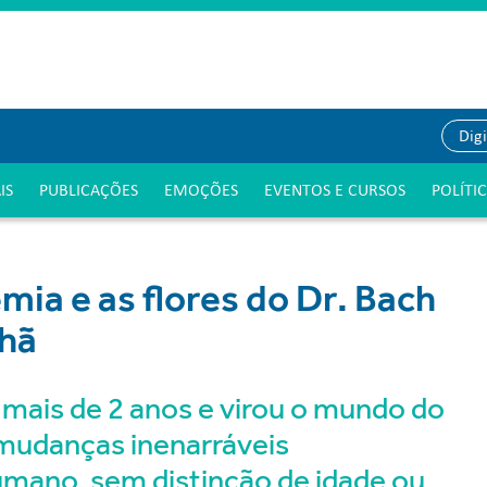
IS
PUBLICAÇÕES
EMOÇÕES
EVENTOS E CURSOS
POLÍTI
ia e as flores do Dr. Bach
nhã
mais de 2 anos e virou o mundo do
mudanças inenarráveis
umano, sem distinção de idade ou