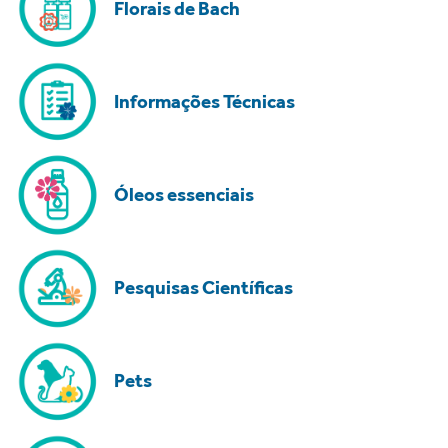
Florais de Bach
Informações Técnicas
Óleos essenciais
Pesquisas Científicas
Pets