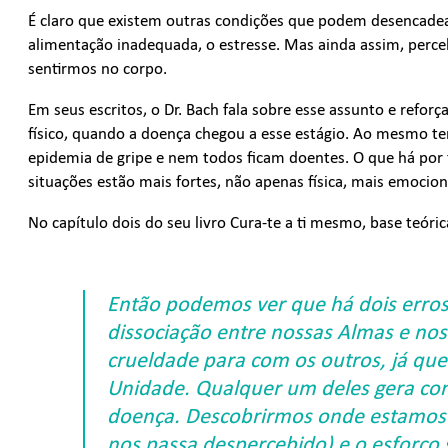
É claro que existem outras condições que podem desencadea
alimentação inadequada, o estresse. Mas ainda assim, perc
sentirmos no corpo.
Em seus escritos, o Dr. Bach fala sobre esse assunto e refor
físico, quando a doença chegou a esse estágio. Ao mesmo 
epidemia de gripe e nem todos ficam doentes. O que há por
situações estão mais fortes, não apenas física, mais emoc
No capítulo dois do seu livro Cura-te a ti mesmo, base teóri
Então podemos ver que há dois erros
dissociação entre nossas Almas e nos
crueldade para com os outros, já qu
Unidade. Qualquer um deles gera conf
doença. Descobrirmos onde estamos 
nos passa despercebido) e o esforço s