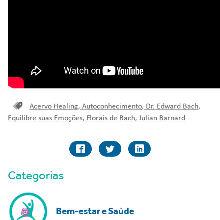
Acervo Healing
,
Autoconhecimento
,
Dr. Edward Bach
,
Equilibre suas Emoções
,
Florais de Bach
,
Julian Barnard
Categorias
Bem-estar e Saúde