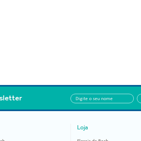
sletter
Loja
ach
Florais de Bach