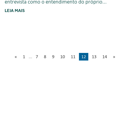
entrevista como o entendimento do próprio...
LEIA MAIS
«
1
...
7
8
9
10
11
12
13
14
»