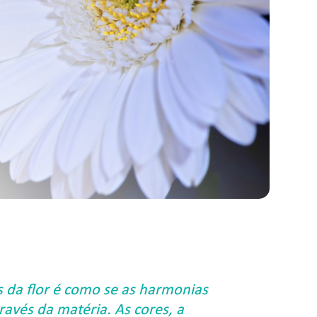
s da flor é como se as harmonias
ravés da matéria. As cores, a