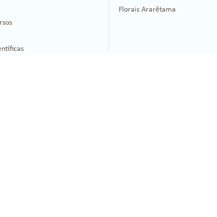
Florais Ararêtama
rsos
ntíficas
Técnicas
Conheça
5 (11) 5533-5034
Terapia Floral
55 (11) 3230-2917
Terapias Integrativas
ling.com.br
Filosofia de Bach
ing.com.br
Roteiros de Estudo
ervados.