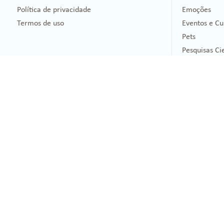
Política de privacidade
Emoções
Termos de uso
Eventos e Cu
Pets
Pesquisas Cie
Informações 
Contato
Telefone: +5
Whatsapp: +
contato@hea
vendas@heal
Healing - Todos os direitos res