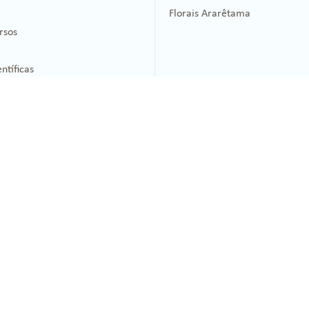
Florais Ararêtama
rsos
ntíficas
Técnicas
Conheça
5 (11) 5533-5034
Terapia Floral
55 (11) 3230-2917
Terapias Integrativas
ling.com.br
Filosofia de Bach
ing.com.br
Roteiros de Estudo
ervados.