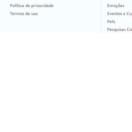
Política de privacidade
Emoções
Termos de uso
Eventos e Cu
Pets
Pesquisas Cie
Informações 
Contato
Telefone: +5
Whatsapp: +
contato@hea
vendas@heal
Healing - Todos os direitos res