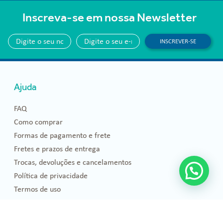
Inscreva-se em nossa Newsletter
INSCREVER-SE
Ajuda
FAQ
Como comprar
Formas de pagamento e frete
Fretes e prazos de entrega
Trocas, devoluções e cancelamentos
Política de privacidade
Termos de uso
Blog