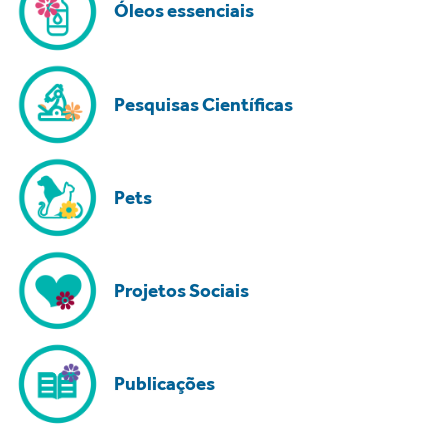
Óleos essenciais
Pesquisas Científicas
Pets
Projetos Sociais
Publicações