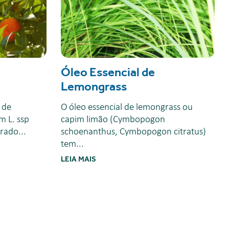
Óleo Essencial de
Lemongrass
l de
O óleo essencial de lemongrass ou
m L. ssp
capim limão (Cymbopogon
rado...
schoenanthus, Cymbopogon citratus)
tem...
LEIA MAIS