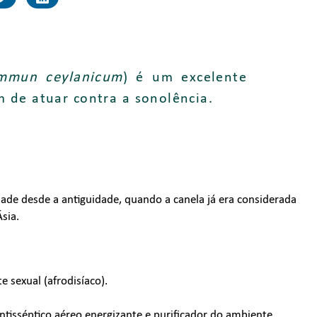
mmun ceylanicum
) é um excelente
m de atuar contra a sonolência.
ade desde a antiguidade, quando a canela já era considerada
sia.
 sexual (afrodisíaco).
ntisséptico aéreo energizante e purificador do ambiente.