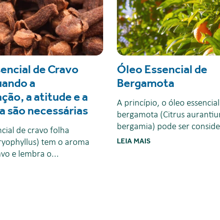
encial de Cravo
Óleo Essencial de
uando a
Bergamota
ção, a atitude e a
A princípio, o óleo essencia
a são necessárias
bergamota (Citrus aurantiu
bergamia) pode ser conside
cial de cravo folha
ryophyllus) tem o aroma
LEIA MAIS
avo e lembra o...