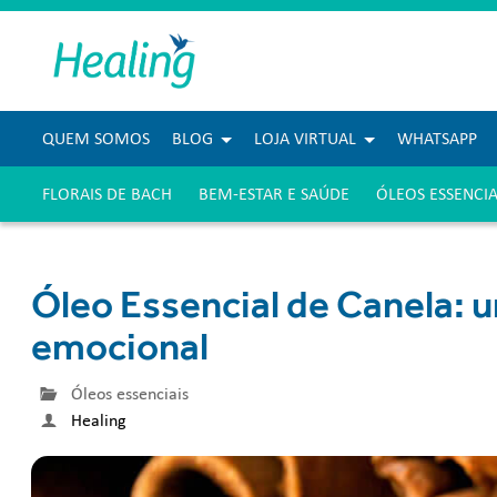
QUEM SOMOS
BLOG
LOJA VIRTUAL
WHATSAPP
FLORAIS DE BACH
BEM-ESTAR E SAÚDE
ÓLEOS ESSENCIA
Óleo Essencial de Canela: 
emocional
Óleos essenciais
Healing