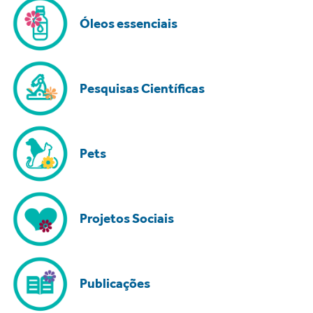
Óleos essenciais
Pesquisas Científicas
Pets
Projetos Sociais
Publicações