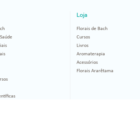
Loja
ach
Florais de Bach
 Saúde
Cursos
iais
Livros
ais
Aromaterapia
Acessórios
Florais Ararêtama
rsos
ntíficas
Técnicas
Conheça